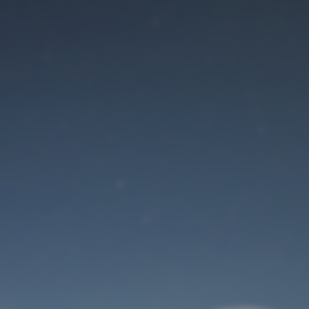
Der Wartungsmodus
ist eingeschaltet
Site will be available soon. Thank you for your patience!
Benutzeranmeldung