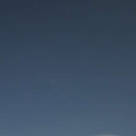
Der Wartungsmodus
ist eingeschaltet
Site will be available soon. Thank you for your patience!
Benutzeranmeldung