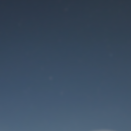
Der Wartungsmodus
ist eingeschaltet
Site will be available soon. Thank you for your patience!
Benutzeranmeldung