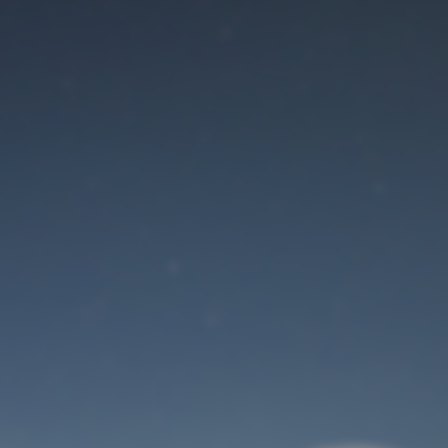
Der Wartungsmodus
ist eingeschaltet
Site will be available soon. Thank you for your patience!
Benutzeranmeldung