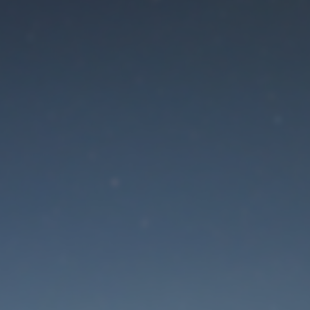
Der Wartungsmodus is
eingeschaltet
Site will be available soon. Thank you for your patience!
Passwort zurücksetzen