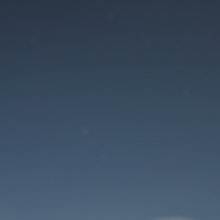
Der Wartungsmodus
ist eingeschaltet
Site will be available soon. Thank you for your patience!
Benutzeranmeldung