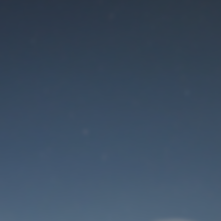
Der Wartungsmodus
ist eingeschaltet
Site will be available soon. Thank you for your patience!
Benutzeranmeldung