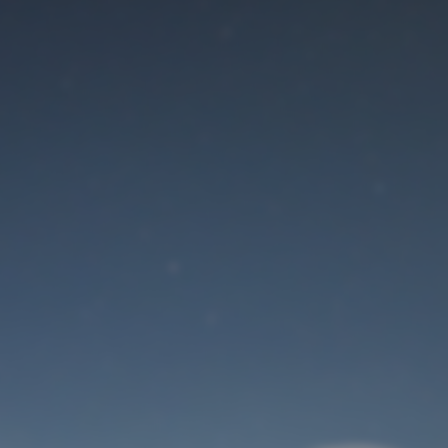
Der Wartungsmodus
ist eingeschaltet
Site will be available soon. Thank you for your patience!
Benutzeranmeldung