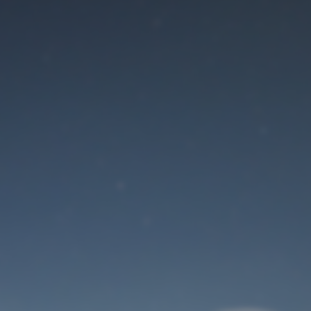
Der Wartungsmodus
ist eingeschaltet
Site will be available soon. Thank you for your patience!
Benutzeranmeldung