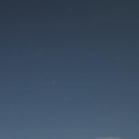
Der Wartungsmodus
ist eingeschaltet
Site will be available soon. Thank you for your patience!
Benutzeranmeldung