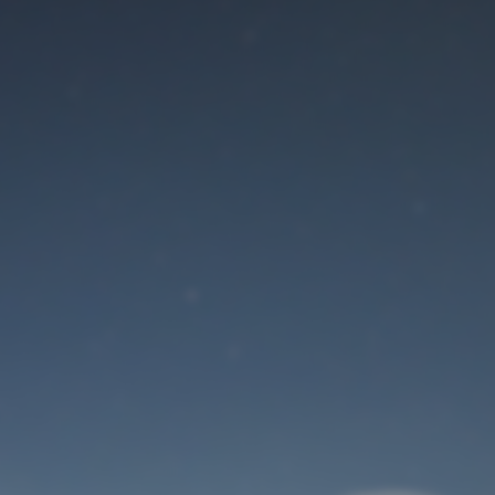
Der Wartungsmodus
ist eingeschaltet
Site will be available soon. Thank you for your patience!
Benutzeranmeldung