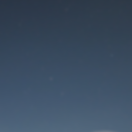
Der Wartungsmodus
ist eingeschaltet
Site will be available soon. Thank you for your patience!
Benutzeranmeldung