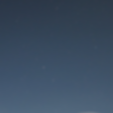
Der Wartungsmodus
ist eingeschaltet
Site will be available soon. Thank you for your patience!
Benutzeranmeldung