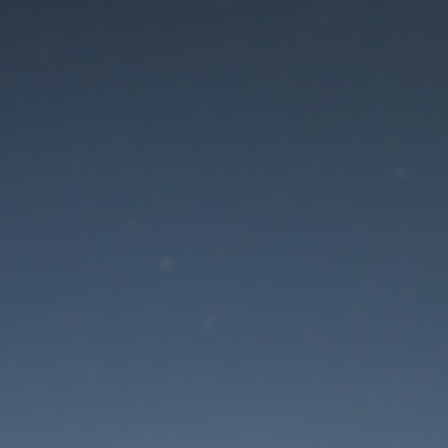
Der Wartungsmodus is
eingeschaltet
Site will be available soon. Thank you for your patience!
Passwort zurücksetzen