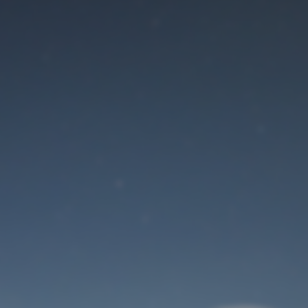
Der Wartungsmodus
ist eingeschaltet
Site will be available soon. Thank you for your patience!
Benutzeranmeldung