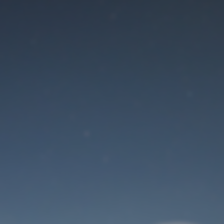
Der Wartungsmodus
ist eingeschaltet
Site will be available soon. Thank you for your patience!
Benutzeranmeldung