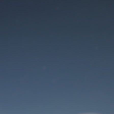
Der Wartungsmodus
ist eingeschaltet
Site will be available soon. Thank you for your patience!
Benutzeranmeldung