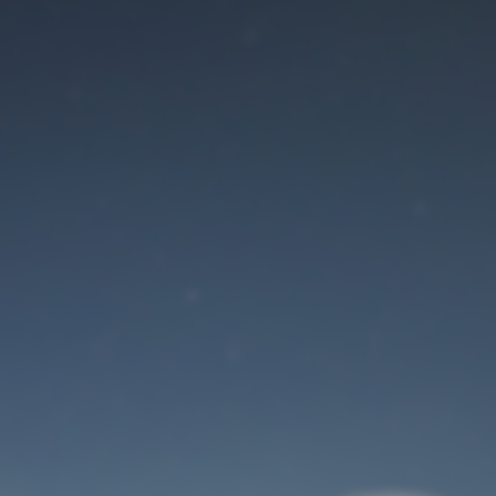
Der Wartungsmodus
ist eingeschaltet
Site will be available soon. Thank you for your patience!
Benutzeranmeldung