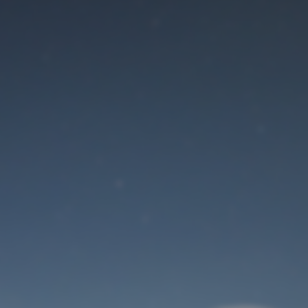
Der Wartungsmodus
ist eingeschaltet
Site will be available soon. Thank you for your patience!
Benutzeranmeldung