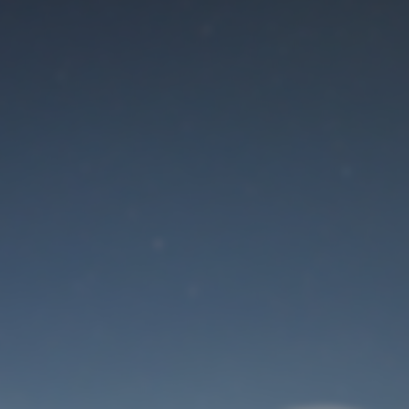
Der Wartungsmodus
ist eingeschaltet
Site will be available soon. Thank you for your patience!
Benutzeranmeldung