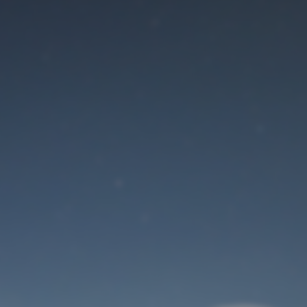
Der Wartungsmodus
ist eingeschaltet
Site will be available soon. Thank you for your patience!
Benutzeranmeldung