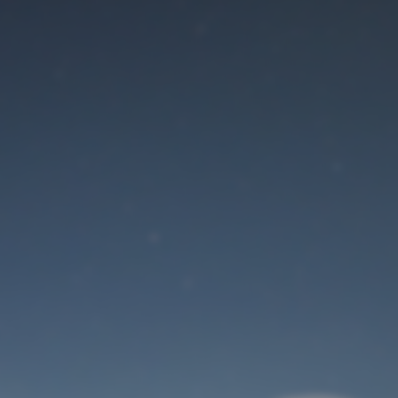
Der Wartungsmodus
ist eingeschaltet
Site will be available soon. Thank you for your patience!
Benutzeranmeldung