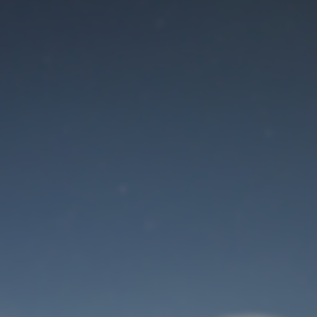
Der Wartungsmodus
ist eingeschaltet
Site will be available soon. Thank you for your patience!
Benutzeranmeldung