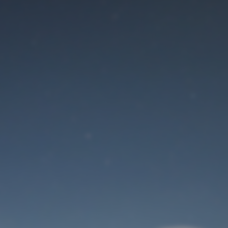
Der Wartungsmodus
ist eingeschaltet
Site will be available soon. Thank you for your patience!
Benutzeranmeldung