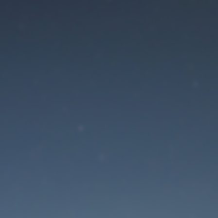
Der Wartungsmodus is
eingeschaltet
Site will be available soon. Thank you for your patience!
Passwort zurücksetzen