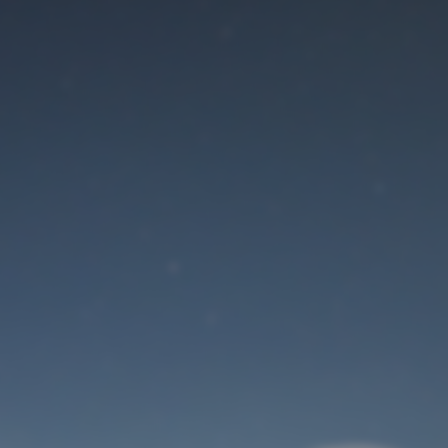
Der Wartungsmodus
ist eingeschaltet
Site will be available soon. Thank you for your patience!
Benutzeranmeldung