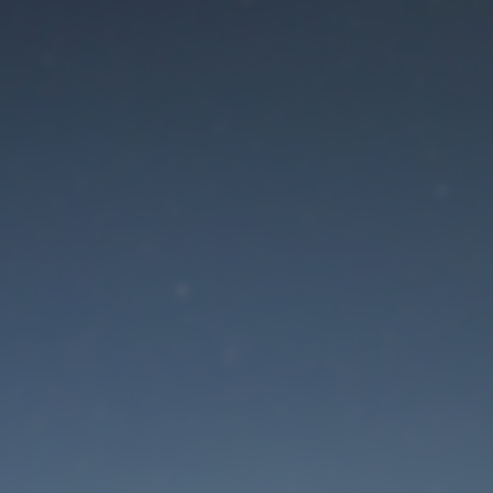
Der Wartungsmodus is
eingeschaltet
Site will be available soon. Thank you for your patience!
Passwort zurücksetzen