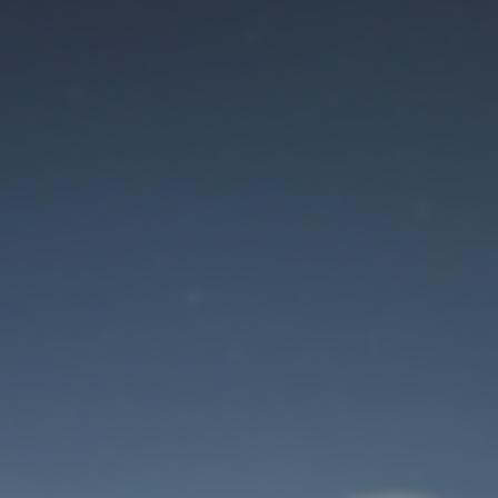
Der Wartungsmodus
ist eingeschaltet
Site will be available soon. Thank you for your patience!
Benutzeranmeldung