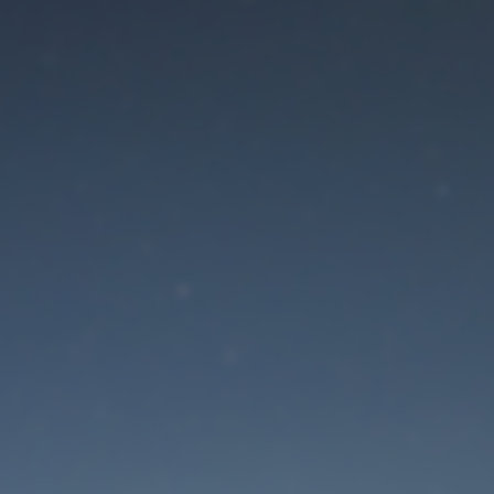
Der Wartungsmodus is
eingeschaltet
Site will be available soon. Thank you for your patience!
Passwort zurücksetzen