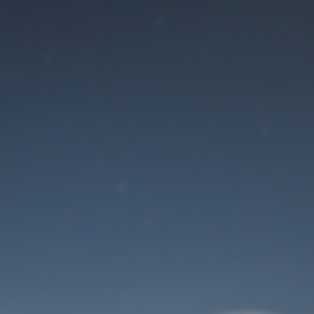
Der Wartungsmodus
ist eingeschaltet
Site will be available soon. Thank you for your patience!
Benutzeranmeldung