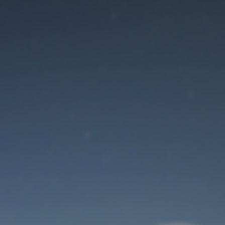
Der Wartungsmodus
ist eingeschaltet
Site will be available soon. Thank you for your patience!
Benutzeranmeldung