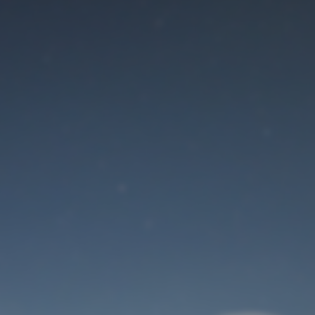
Der Wartungsmodus
ist eingeschaltet
Site will be available soon. Thank you for your patience!
Benutzeranmeldung