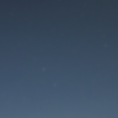
Der Wartungsmodus is
eingeschaltet
Site will be available soon. Thank you for your patience!
Passwort zurücksetzen