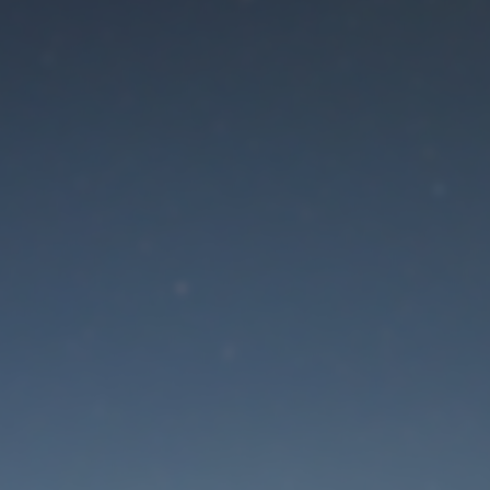
Der Wartungsmodus is
eingeschaltet
Site will be available soon. Thank you for your patience!
Passwort zurücksetzen