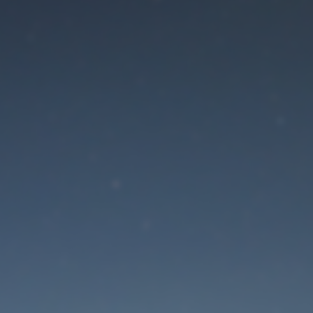
Der Wartungsmodus is
eingeschaltet
Site will be available soon. Thank you for your patience!
Passwort zurücksetzen