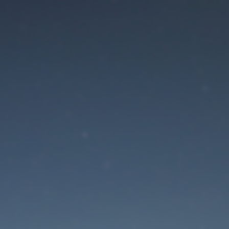
Der Wartungsmodus is
eingeschaltet
Site will be available soon. Thank you for your patience!
Passwort zurücksetzen