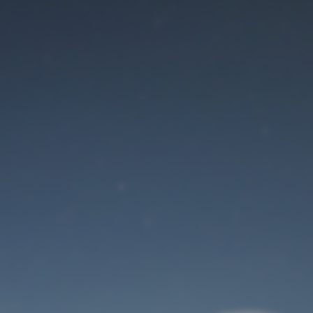
Der Wartungsmodus
ist eingeschaltet
Site will be available soon. Thank you for your patience!
Benutzeranmeldung