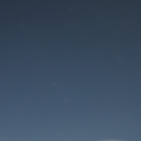
Der Wartungsmodus
ist eingeschaltet
Site will be available soon. Thank you for your patience!
Benutzeranmeldung