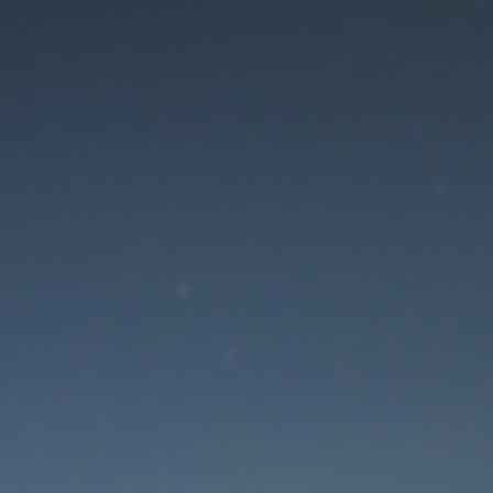
Der Wartungsmodus is
eingeschaltet
Site will be available soon. Thank you for your patience!
Passwort zurücksetzen