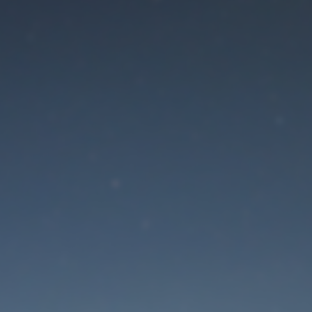
Der Wartungsmodus is
eingeschaltet
Site will be available soon. Thank you for your patience!
Passwort zurücksetzen