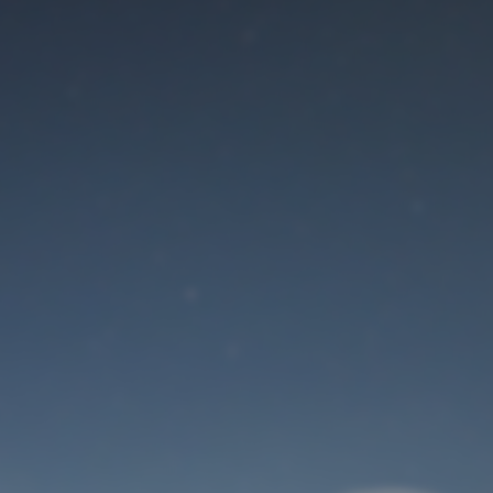
Der Wartungsmodus
ist eingeschaltet
Site will be available soon. Thank you for your patience!
Benutzeranmeldung