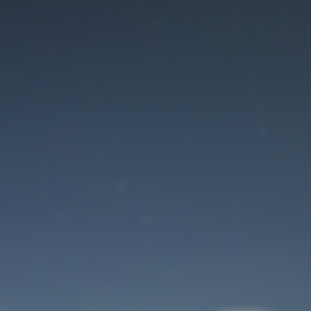
Der Wartungsmodus
ist eingeschaltet
Site will be available soon. Thank you for your patience!
Benutzeranmeldung