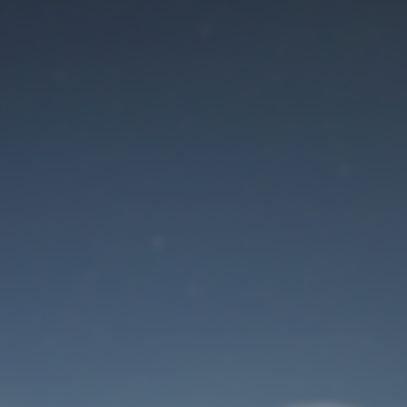
Der Wartungsmodus
ist eingeschaltet
Site will be available soon. Thank you for your patience!
Benutzeranmeldung