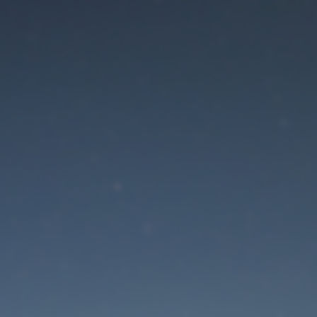
Der Wartungsmodus is
eingeschaltet
Site will be available soon. Thank you for your patience!
Passwort zurücksetzen