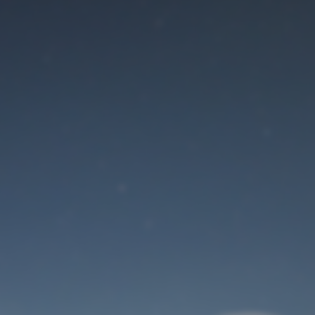
Der Wartungsmodus
ist eingeschaltet
Site will be available soon. Thank you for your patience!
Benutzeranmeldung