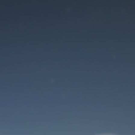
Der Wartungsmodus
ist eingeschaltet
Site will be available soon. Thank you for your patience!
Benutzeranmeldung