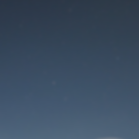
Der Wartungsmodus
ist eingeschaltet
Site will be available soon. Thank you for your patience!
Benutzeranmeldung