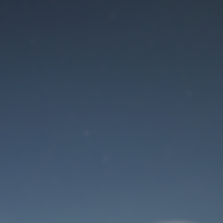
Der Wartungsmodus
ist eingeschaltet
Site will be available soon. Thank you for your patience!
Benutzeranmeldung