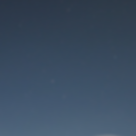
Der Wartungsmodus
ist eingeschaltet
Site will be available soon. Thank you for your patience!
Benutzeranmeldung