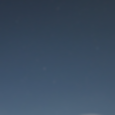
Der Wartungsmodus
ist eingeschaltet
Site will be available soon. Thank you for your patience!
Benutzeranmeldung